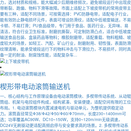
力，选对材质和规格，能大幅减少后期维修频次，避免坡段运行中出现皮
带断裂、跑偏、物料下滑等故障。市面上适配上下坡皮带机的常用皮带主
要有三种，适配不同场景，可按需选择：PVC防静电带，适配电子行业，
能有效防止静电损坏元件，表面可增设防滑纹，适配中低坡度输送，不易
卡顿、不易打滑；PU食品级带，专门用于食品、医药行业，无异味、易
清洁，符合行业卫生标准，耐磨抗撕裂，可定制防滑凸点，适合中低坡度
输送食品包装、盒装药品等物料；橡胶耐磨带，适配重载、物料粗糙、坡
度较大的场景，如轻工、汽配、矿山行业，耐磨耐用、韧性强，表面防滑
纹理清晰，能承受坡段运行下的物料冲击与下滑拉力，不易损坏，同时具
备一定的耐油、耐腐蚀性能，适配复杂车...
楔形带电动滚筒输送机
一、核心结构与工作原理设备由电动滚筒模块、多楔带传动系统、从动辊
筒组、机架与电控组件构成，结构紧凑、安装便捷，适配空间有限的工位
布局。1. 电动滚筒模块内置减速电机与驱动单元，为整机提供稳定动
力。滚筒直径常见Φ38/Φ42/Φ50/Φ60/Φ70mm，长度230~1400mm可
选；功率覆盖AC90W、DC10~150W，支持0~120m/min无级调速，
DC24V无刷驱动更适配高频启停与安全要求高的场景。2. 多楔带传动系
统采用PJ型多楔带（沟槽间距2.34mm），以“一环接一环”的方式连接驱