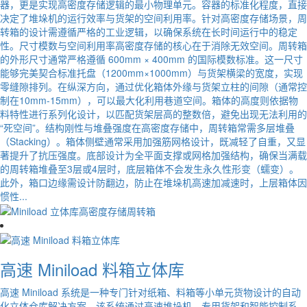
器，更是实现高密度存储逻辑的最小物理单元。容器的标准化程度，直接
决定了堆垛机的运行效率与货架的空间利用率。针对高密度存储场景，周
转箱的设计需遵循严格的工业逻辑，以确保系统在长时间运行中的稳定
性。尺寸模数与空间利用率高密度存储的核心在于消除无效空间。周转箱
的外形尺寸通常严格遵循 600mm × 400mm 的国际模数标准。这一尺寸
能够完美契合标准托盘（1200mm×1000mm）与货架横梁的宽度，实现
零缝隙排列。在纵深方向，通过优化箱体外缘与货架立柱的间隙（通常控
制在10mm-15mm），可以最大化利用巷道空间。箱体的高度则依据物
料特性进行系列化设计，以匹配货架层高的整数倍，避免出现无法利用的
“死空间”。结构刚性与堆叠强度在高密度存储中，周转箱常需多层堆叠
（Stacking）。箱体侧壁通常采用加强筋网格设计，既减轻了自重，又显
著提升了抗压强度。底部设计为全平面支撑或网格加强结构，确保当满载
的周转箱堆叠至3层或4层时，底层箱体不会发生永久性形变（蠕变）。
此外，箱口边缘需设计防翻边，防止在堆垛机高速加减速时，上层箱体因
惯性...
高速 Miniload 料箱立体库
高速 Miniload 系统是一种专门针对纸箱、料箱等小单元货物设计的自动
化立体仓库解决方案。该系统通过高速堆垛机、专用货架和智能控制系