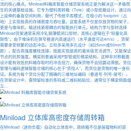
流的核心痛点。Miniload料箱库智能仓储货架系统正是为解决这一矛盾而
生的关键基础设施。它专为塑料周转箱（Tote）或小型纸箱设计，通过向
上延伸的垂直空间利用，替代了传统平库模式，在极小的 footprint（占
地）上实现极高的存储密度与吞吐量。这套系统不仅是存放货物的架子，
更是与堆垛机、输送线紧密耦合的智能执行单元。结构力学与型材选择
Miniload货架通常采用冷轧钢薄壁闭口型材，其核心逻辑在于“轻量化高
刚性”。由于堆垛机在狭窄巷道内高速运行（水平速度可达4m/s），货架
需要承受频繁的动态冲击。立柱多采用多孔设计（如25mm或50mm节
距），配合高强度螺栓连接，既能实现层高的毫米级灵活调节，又能保证
节点的抗剪强度。横梁则普遍采用P型管或阶梯梁结构，这种非对称截面
设计能有效抵抗料箱存取时的冲击扭力，确保货物不会因震动滑脱。货位
管理与编码逻辑智能仓储的核心在于“货找人”，而货位是货物的唯一身份
证。系统为每个货位分配了精确的三维地址编码（巷道号-列号-层号）。
在货架设计中，需预留标准的条码或二维码粘贴位，通常位于横梁侧面或
立...
Miniload 立体库高密度存储周转箱
在Miniload（迷你负载）自动化立体库中，周转箱不仅是装载物料的容