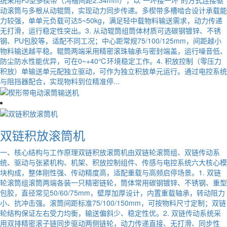
动滚筒与多根从动辊筒，实现动力同步传递。多楔带多槽啮合设计承载能
力较强，单单元负载可达5~50kg，满足轻中载物料输送需求，动力传递
无打滑，运行稳定性突出。3. 从动辊筒组筒体材质可选碳钢镀锌、不锈
钢、PU包胶等，适配不同工况；中心距常规75/100/125mm，间距越小
物料输送越平稳。辊筒两端采用精密滚珠轴承与密封端盖，运行噪音低、
防尘防水性能优异，可在0~+40℃环境稳定工作。4. 积放控制（零压力
积放）单输送单元配独立驱动，可作为独立积放单元运行。通过电控系统
与阻挡器配合，实现物料到位精准停...
双链积放滚筒机
一、核心结构与工作原理双链积放滚筒机由双链轮滚筒组、双链传动系
统、驱动与张紧机构、机架、积放控制组件、传感与电控系统六大核心模
块构成，整体刚性强、传动精度高，适配重载与高频启停场景。1. 双链
轮滚筒组滚筒两端各装一只精密链轮，筒体常用碳钢镀锌、不锈钢、重型
包胶，直径常见50/60/75mm，壁厚加厚设计，内置重载轴承，转动阻力
小、抗冲击强。滚筒间距标准75/100/150mm，可按物料尺寸定制；双链
轮结构保证左右受力均衡，输送偏斜少、稳定性优。2. 双链传动系统采
用双排精密滚子链同步驱动两侧链轮，动力传递直接、无打滑、同步性