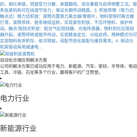
好。相比单链，双链受力分散、承载翻倍，适合重载与启停频繁工况。链
条张紧机构可在线调节张力，保证长期传动精度。3. 积放原理（限力式/
触点式）限力式积放：滚筒内置限力离合器/摩擦片，物料受阻时离合器
打滑，滚筒停转、链条继续运转，实现柔性积放、不压坏物料、保护传
动。触点/阻挡式积放：配合气缸阻挡器、光电传感器，物料到位后阻挡
器升起，滚筒停转或脱开传动，实现精准定位、分段启停。两种模式均可
实现物料有序积存、依次释放，适配节拍化装配与缓存需求。4. 驱动与
机架驱动采用减速电...
自动化仓储
应用解决方案
公司的解决方案已成功应用于电力、新能源、汽车、家纺、半导体、电动
工具、冷链、石化等多个行业，赢得客户的广泛赞誉。
电力行业
新能源行业