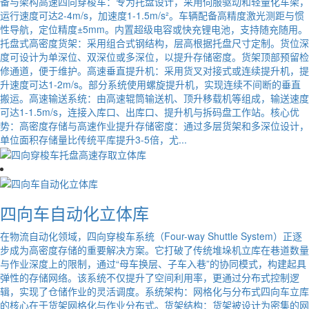
备与架构高速四向穿梭车：专为托盘设计，采用伺服驱动和轻量化车架，
运行速度可达2-4m/s，加速度1-1.5m/s²。车辆配备高精度激光测距与惯
性导航，定位精度±5mm。内置超级电容或快充锂电池，支持随充随用。
托盘式高密度货架：采用组合式钢结构，层高根据托盘尺寸定制。货位深
度可设计为单深位、双深位或多深位，以提升存储密度。货架顶部预留检
修通道，便于维护。高速垂直提升机：采用货叉对接式或连续提升机，提
升速度可达1-2m/s。部分系统使用螺旋提升机，实现连续不间断的垂直
搬运。高速输送系统：由高速辊筒输送机、顶升移载机等组成，输送速度
可达1-1.5m/s，连接入库口、出库口、提升机与拆码盘工作站。核心优
势：高密度存储与高速作业提升存储密度：通过多层货架和多深位设计，
单位面积存储量比传统平库提升3-5倍，尤...
四向车自动化立体库
在物流自动化领域，四向穿梭车系统（Four-way Shuttle System）正逐
步成为高密度存储的重要解决方案。它打破了传统堆垛机立库在巷道数量
与作业深度上的限制，通过“母车换层、子车入巷”的协同模式，构建起具
弹性的存储网络。该系统不仅提升了空间利用率，更通过分布式控制逻
辑，实现了仓储作业的灵活调度。系统架构：网格化与分布式四向车立库
的核心在于货架网格化与作业分布式。货架结构：货架被设计为密集的网