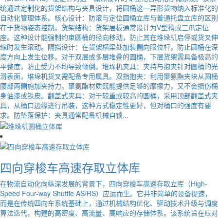
统通过定制化的货架结构与夹具设计，将圆桶这一异形货物纳入标准化的
自动化管理体系。核心设计：防滚与定位圆桶立库与普通托盘立库的区别
在于货物姿态控制。货架结构：货架层板通常设计为V型槽或三爪定位
座。这种设计能强制约束圆桶的径向移动，防止其在堆垛机启停或货叉伸
缩时发生滚动。隔挡设计：在货架横梁处加装侧向限位杆，防止圆桶在深
度方向上发生位移。对于双层或多层堆叠的圆桶，下层货架需具备极高的
平整度，防止受力不均导致倾倒。堆垛机夹具：夹持与抱夹针对圆桶的光
滑表面，堆垛机货叉需配备专用属具。双指抱夹：利用聚氨酯夹块从圆桶
腰部两侧施加夹持力。聚氨酯材质既能提供足够的摩擦力，又不会损伤桶
身油漆或铁皮。翻盖式夹具：对于较重或较高的圆桶，采用顶部翻盖式夹
具，从桶口边缘进行吊装，这种方式稳定性更好，但对桶口的强度有要
求。防坠落保护：夹具通常配备机械自锁...
四向穿梭车高速存取立体库
在物流自动化向纵深发展的背景下，四向穿梭车高速存取立库（High-
Speed Four-way Shuttle AS/RS）应运而生。它并非简单的设备提速，
而是在传统四向车系统基础上，通过机械结构优化、驱动技术升级与调度
算法迭代，构建的高密度、高流量、高响应的存储体系。该系统旨在应对