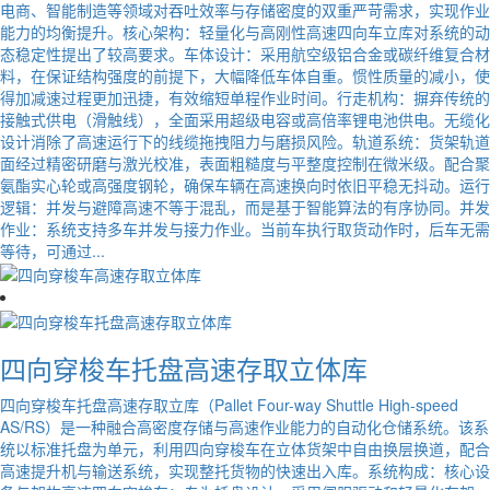
电商、智能制造等领域对吞吐效率与存储密度的双重严苛需求，实现作业
能力的均衡提升。核心架构：轻量化与高刚性高速四向车立库对系统的动
态稳定性提出了较高要求。车体设计：采用航空级铝合金或碳纤维复合材
料，在保证结构强度的前提下，大幅降低车体自重。惯性质量的减小，使
得加减速过程更加迅捷，有效缩短单程作业时间。行走机构：摒弃传统的
接触式供电（滑触线），全面采用超级电容或高倍率锂电池供电。无缆化
设计消除了高速运行下的线缆拖拽阻力与磨损风险。轨道系统：货架轨道
面经过精密研磨与激光校准，表面粗糙度与平整度控制在微米级。配合聚
氨酯实心轮或高强度钢轮，确保车辆在高速换向时依旧平稳无抖动。运行
逻辑：并发与避障高速不等于混乱，而是基于智能算法的有序协同。并发
作业：系统支持多车并发与接力作业。当前车执行取货动作时，后车无需
等待，可通过...
四向穿梭车托盘高速存取立体库
四向穿梭车托盘高速存取立库（Pallet Four-way Shuttle High-speed
AS/RS）是一种融合高密度存储与高速作业能力的自动化仓储系统。该系
统以标准托盘为单元，利用四向穿梭车在立体货架中自由换层换道，配合
高速提升机与输送系统，实现整托货物的快速出入库。系统构成：核心设