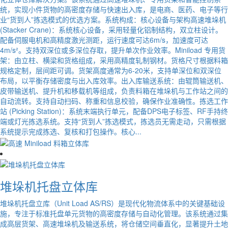
统，实现小件货物的高密度存储与快速出入库，是电商、医药、电子等行
业“货到人”拣选模式的优选方案。系统构成：核心设备与架构高速堆垛机
(Stacker Crane)：系统核心设备，采用轻量化铝制结构，双立柱设计。
配备伺服电机和高精度激光测距，运行速度可达6m/s，加速度可达
4m/s²。支持双深位或多深位存取，提升单次作业效率。Miniload 专用货
架：由立柱、横梁和货格组成，采用高精度轧制钢材。货格尺寸根据料箱
规格定制，层间距可调。货架高度通常为6-20米，支持单深位和双深位
布局，以平衡存储密度与出入库效率。出入库输送系统：由辊筒输送机、
皮带输送机、提升机和移载机等组成，负责料箱在堆垛机与工作站之间的
自动流转。支持自动扫码、称重和信息校验，确保作业准确性。拣选工作
站 (Picking Station)：系统末端执行单元，配备DPS电子标签、RF手持终
端或灯光拣选系统。支持“货到人”拣选模式，拣选员无需走动，只需根据
系统提示完成拣选、复核和打包操作。核心...
堆垛机托盘立体库
堆垛机托盘立库（Unit Load AS/RS）是现代化物流体系中的关键基础设
施，专注于标准托盘单元货物的高密度存储与自动化管理。该系统通过集
成高层货架、高速堆垛机及输送系统，将仓储空间垂直化，显著提升土地