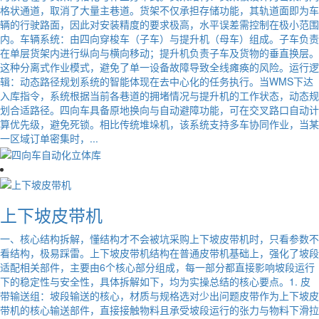
格状通道，取消了大量主巷道。货架不仅承担存储功能，其轨道面即为车
辆的行驶路面，因此对安装精度的要求极高，水平误差需控制在极小范围
内。车辆系统：由四向穿梭车（子车）与提升机（母车）组成。子车负责
在单层货架内进行纵向与横向移动；提升机负责子车及货物的垂直换层。
这种分离式作业模式，避免了单一设备故障导致全线瘫痪的风险。运行逻
辑：动态路径规划系统的智能体现在去中心化的任务执行。当WMS下达
入库指令，系统根据当前各巷道的拥堵情况与提升机的工作状态，动态规
划合适路径。四向车具备原地换向与自动避障功能，可在交叉路口自动计
算优先级，避免死锁。相比传统堆垛机，该系统支持多车协同作业，当某
一区域订单密集时，...
上下坡皮带机
一、核心结构拆解，懂结构才不会被坑采购上下坡皮带机时，只看参数不
看结构，极易踩雷。上下坡皮带机结构在普通皮带机基础上，强化了坡段
适配相关部件，主要由6个核心部分组成，每一部分都直接影响坡段运行
下的稳定性与安全性，具体拆解如下，均为实操总结的核心要点。1. 皮
带输送组：坡段输送的核心，材质与规格选对少出问题皮带作为上下坡皮
带机的核心输送部件，直接接触物料且承受坡段运行的张力与物料下滑拉