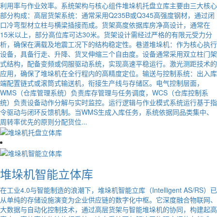
利用率与作业效率。系统架构与核心组件堆垛机托盘立库主要由三大核心
部分构成：高层货架系统：通常采用Q235B或Q345高强度钢材，通过闭
口冷弯型材立柱与横梁插接而成。货架高度依据库房净高设计，通常在
15米以上，部分高位库可达30米。货架设计需经过严格的有限元受力分
析，确保在满载及地震工况下的结构稳定性。巷道堆垛机：作为核心执行
设备，具备行走、升降、货叉伸缩三个自由度。设备通常采用双立柱门架
式结构，配备变频或伺服驱动系统，实现高速平稳运行。激光测距技术的
应用，确保了堆垛机在全行程内的高精度定位。输送与控制系统：出入库
端配置链式或滚筒式输送机，衔接生产线与存储区。电气控制层面，
WMS（仓库管理系统）负责库存管理与任务调度，WCS（仓库控制系
统）负责设备动作分解与实时监控。运行逻辑与作业模式系统运行基于指
令驱动与闭环反馈机制。当WMS生成入库任务，系统依据同品类集中、
周转率优先的原则分配货位...
堆垛机智能立体库
在工业4.0与智能制造的浪潮下，堆垛机智能立库（Intelligent AS/RS）已
从单纯的存储设施演变为企业供应链的数字化中枢。它深度融合物联网、
大数据与自动化控制技术，通过高层货架与智能堆垛机的协同，构建起高