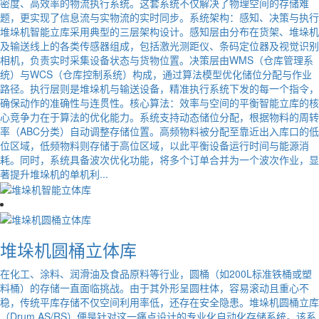
密度、高效率的物流执行系统。这套系统不仅解决了物理空间的存储难
题，更实现了信息流与实物流的实时同步。系统架构：感知、决策与执行
堆垛机智能立库采用典型的三层架构设计。感知层由分布在货架、堆垛机
及输送线上的各类传感器组成，包括激光测距仪、条码定位器及视觉识别
相机，负责实时采集设备状态与货物位置。决策层由WMS（仓库管理系
统）与WCS（仓库控制系统）构成，通过算法模型优化储位分配与作业
路径。执行层则是堆垛机与输送设备，精准执行系统下发的每一个指令，
确保动作的准确性与连贯性。核心算法：效率与空间的平衡智能立库的核
心竞争力在于算法的优化能力。系统支持动态储位分配，根据物料的周转
率（ABC分类）自动调整存储位置。高频物料被分配至靠近出入库口的低
位区域，低频物料则存储于高位区域，以此平衡设备运行时间与能源消
耗。同时，系统具备波次优化功能，将多个订单合并为一个波次作业，显
著提升堆垛机的单机利...
堆垛机圆桶立体库
在化工、涂料、润滑油及食品原料等行业，圆桶（如200L标准铁桶或塑
料桶）的存储一直面临挑战。由于其外形呈圆柱体，容易滚动且重心不
稳，传统平库存储不仅空间利用率低，还存在安全隐患。堆垛机圆桶立库
（Drum AS/RS）便是针对这一痛点设计的专业化自动化存储系统。该系