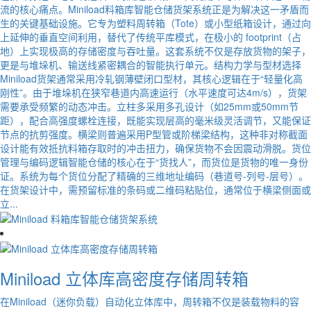
流的核心痛点。Miniload料箱库智能仓储货架系统正是为解决这一矛盾而
生的关键基础设施。它专为塑料周转箱（Tote）或小型纸箱设计，通过向
上延伸的垂直空间利用，替代了传统平库模式，在极小的 footprint（占
地）上实现极高的存储密度与吞吐量。这套系统不仅是存放货物的架子，
更是与堆垛机、输送线紧密耦合的智能执行单元。结构力学与型材选择
Miniload货架通常采用冷轧钢薄壁闭口型材，其核心逻辑在于“轻量化高
刚性”。由于堆垛机在狭窄巷道内高速运行（水平速度可达4m/s），货架
需要承受频繁的动态冲击。立柱多采用多孔设计（如25mm或50mm节
距），配合高强度螺栓连接，既能实现层高的毫米级灵活调节，又能保证
节点的抗剪强度。横梁则普遍采用P型管或阶梯梁结构，这种非对称截面
设计能有效抵抗料箱存取时的冲击扭力，确保货物不会因震动滑脱。货位
管理与编码逻辑智能仓储的核心在于“货找人”，而货位是货物的唯一身份
证。系统为每个货位分配了精确的三维地址编码（巷道号-列号-层号）。
在货架设计中，需预留标准的条码或二维码粘贴位，通常位于横梁侧面或
立...
Miniload 立体库高密度存储周转箱
在Miniload（迷你负载）自动化立体库中，周转箱不仅是装载物料的容