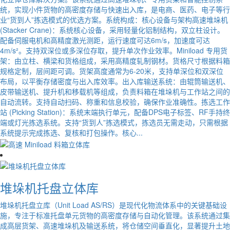
统，实现小件货物的高密度存储与快速出入库，是电商、医药、电子等行
业“货到人”拣选模式的优选方案。系统构成：核心设备与架构高速堆垛机
(Stacker Crane)：系统核心设备，采用轻量化铝制结构，双立柱设计。
配备伺服电机和高精度激光测距，运行速度可达6m/s，加速度可达
4m/s²。支持双深位或多深位存取，提升单次作业效率。Miniload 专用货
架：由立柱、横梁和货格组成，采用高精度轧制钢材。货格尺寸根据料箱
规格定制，层间距可调。货架高度通常为6-20米，支持单深位和双深位
布局，以平衡存储密度与出入库效率。出入库输送系统：由辊筒输送机、
皮带输送机、提升机和移载机等组成，负责料箱在堆垛机与工作站之间的
自动流转。支持自动扫码、称重和信息校验，确保作业准确性。拣选工作
站 (Picking Station)：系统末端执行单元，配备DPS电子标签、RF手持终
端或灯光拣选系统。支持“货到人”拣选模式，拣选员无需走动，只需根据
系统提示完成拣选、复核和打包操作。核心...
堆垛机托盘立体库
堆垛机托盘立库（Unit Load AS/RS）是现代化物流体系中的关键基础设
施，专注于标准托盘单元货物的高密度存储与自动化管理。该系统通过集
成高层货架、高速堆垛机及输送系统，将仓储空间垂直化，显著提升土地