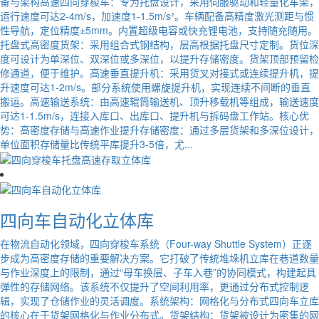
备与架构高速四向穿梭车：专为托盘设计，采用伺服驱动和轻量化车架，
运行速度可达2-4m/s，加速度1-1.5m/s²。车辆配备高精度激光测距与惯
性导航，定位精度±5mm。内置超级电容或快充锂电池，支持随充随用。
托盘式高密度货架：采用组合式钢结构，层高根据托盘尺寸定制。货位深
度可设计为单深位、双深位或多深位，以提升存储密度。货架顶部预留检
修通道，便于维护。高速垂直提升机：采用货叉对接式或连续提升机，提
升速度可达1-2m/s。部分系统使用螺旋提升机，实现连续不间断的垂直
搬运。高速输送系统：由高速辊筒输送机、顶升移载机等组成，输送速度
可达1-1.5m/s，连接入库口、出库口、提升机与拆码盘工作站。核心优
势：高密度存储与高速作业提升存储密度：通过多层货架和多深位设计，
单位面积存储量比传统平库提升3-5倍，尤...
四向车自动化立体库
在物流自动化领域，四向穿梭车系统（Four-way Shuttle System）正逐
步成为高密度存储的重要解决方案。它打破了传统堆垛机立库在巷道数量
与作业深度上的限制，通过“母车换层、子车入巷”的协同模式，构建起具
弹性的存储网络。该系统不仅提升了空间利用率，更通过分布式控制逻
辑，实现了仓储作业的灵活调度。系统架构：网格化与分布式四向车立库
的核心在于货架网格化与作业分布式。货架结构：货架被设计为密集的网