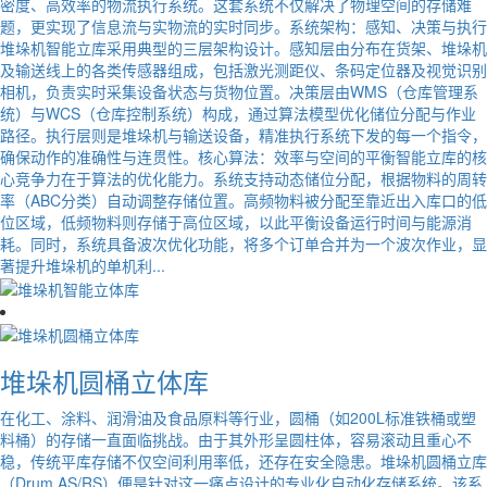
密度、高效率的物流执行系统。这套系统不仅解决了物理空间的存储难
题，更实现了信息流与实物流的实时同步。系统架构：感知、决策与执行
堆垛机智能立库采用典型的三层架构设计。感知层由分布在货架、堆垛机
及输送线上的各类传感器组成，包括激光测距仪、条码定位器及视觉识别
相机，负责实时采集设备状态与货物位置。决策层由WMS（仓库管理系
统）与WCS（仓库控制系统）构成，通过算法模型优化储位分配与作业
路径。执行层则是堆垛机与输送设备，精准执行系统下发的每一个指令，
确保动作的准确性与连贯性。核心算法：效率与空间的平衡智能立库的核
心竞争力在于算法的优化能力。系统支持动态储位分配，根据物料的周转
率（ABC分类）自动调整存储位置。高频物料被分配至靠近出入库口的低
位区域，低频物料则存储于高位区域，以此平衡设备运行时间与能源消
耗。同时，系统具备波次优化功能，将多个订单合并为一个波次作业，显
著提升堆垛机的单机利...
堆垛机圆桶立体库
在化工、涂料、润滑油及食品原料等行业，圆桶（如200L标准铁桶或塑
料桶）的存储一直面临挑战。由于其外形呈圆柱体，容易滚动且重心不
稳，传统平库存储不仅空间利用率低，还存在安全隐患。堆垛机圆桶立库
（Drum AS/RS）便是针对这一痛点设计的专业化自动化存储系统。该系