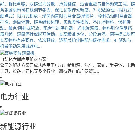
好。相比单链，双链受力分散、承载翻倍，适合重载与启停频繁工况。链
条张紧机构可在线调节张力，保证长期传动精度。3. 积放原理（限力式/
触点式）限力式积放：滚筒内置限力离合器/摩擦片，物料受阻时离合器
打滑，滚筒停转、链条继续运转，实现柔性积放、不压坏物料、保护传
动。触点/阻挡式积放：配合气缸阻挡器、光电传感器，物料到位后阻挡
器升起，滚筒停转或脱开传动，实现精准定位、分段启停。两种模式均可
实现物料有序积存、依次释放，适配节拍化装配与缓存需求。4. 驱动与
机架驱动采用减速电...
自动化仓储
应用解决方案
公司的解决方案已成功应用于电力、新能源、汽车、家纺、半导体、电动
工具、冷链、石化等多个行业，赢得客户的广泛赞誉。
电力行业
新能源行业