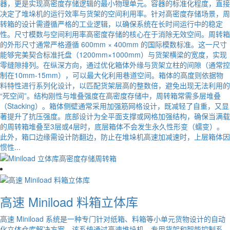
器，更是实现高密度存储逻辑的最小物理单元。容器的标准化程度，直接
决定了堆垛机的运行效率与货架的空间利用率。针对高密度存储场景，周
转箱的设计需遵循严格的工业逻辑，以确保系统在长时间运行中的稳定
性。尺寸模数与空间利用率高密度存储的核心在于消除无效空间。周转箱
的外形尺寸通常严格遵循 600mm × 400mm 的国际模数标准。这一尺寸
能够完美契合标准托盘（1200mm×1000mm）与货架横梁的宽度，实现
零缝隙排列。在纵深方向，通过优化箱体外缘与货架立柱的间隙（通常控
制在10mm-15mm），可以最大化利用巷道空间。箱体的高度则依据物
料特性进行系列化设计，以匹配货架层高的整数倍，避免出现无法利用的
“死空间”。结构刚性与堆叠强度在高密度存储中，周转箱常需多层堆叠
（Stacking）。箱体侧壁通常采用加强筋网格设计，既减轻了自重，又显
著提升了抗压强度。底部设计为全平面支撑或网格加强结构，确保当满载
的周转箱堆叠至3层或4层时，底层箱体不会发生永久性形变（蠕变）。
此外，箱口边缘需设计防翻边，防止在堆垛机高速加减速时，上层箱体因
惯性...
高速 Miniload 料箱立体库
高速 Miniload 系统是一种专门针对纸箱、料箱等小单元货物设计的自动
化立体仓库解决方案。该系统通过高速堆垛机、专用货架和智能控制系