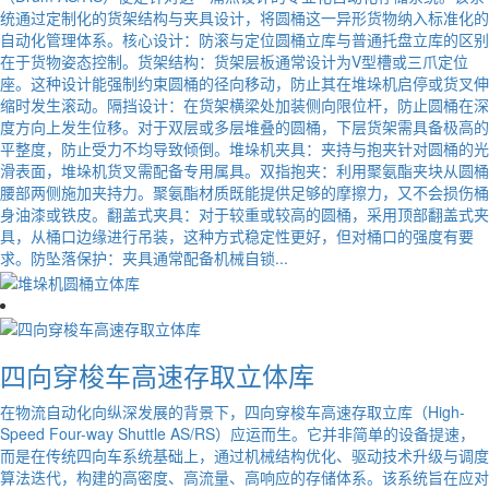
统通过定制化的货架结构与夹具设计，将圆桶这一异形货物纳入标准化的
自动化管理体系。核心设计：防滚与定位圆桶立库与普通托盘立库的区别
在于货物姿态控制。货架结构：货架层板通常设计为V型槽或三爪定位
座。这种设计能强制约束圆桶的径向移动，防止其在堆垛机启停或货叉伸
缩时发生滚动。隔挡设计：在货架横梁处加装侧向限位杆，防止圆桶在深
度方向上发生位移。对于双层或多层堆叠的圆桶，下层货架需具备极高的
平整度，防止受力不均导致倾倒。堆垛机夹具：夹持与抱夹针对圆桶的光
滑表面，堆垛机货叉需配备专用属具。双指抱夹：利用聚氨酯夹块从圆桶
腰部两侧施加夹持力。聚氨酯材质既能提供足够的摩擦力，又不会损伤桶
身油漆或铁皮。翻盖式夹具：对于较重或较高的圆桶，采用顶部翻盖式夹
具，从桶口边缘进行吊装，这种方式稳定性更好，但对桶口的强度有要
求。防坠落保护：夹具通常配备机械自锁...
四向穿梭车高速存取立体库
在物流自动化向纵深发展的背景下，四向穿梭车高速存取立库（High-
Speed Four-way Shuttle AS/RS）应运而生。它并非简单的设备提速，
而是在传统四向车系统基础上，通过机械结构优化、驱动技术升级与调度
算法迭代，构建的高密度、高流量、高响应的存储体系。该系统旨在应对