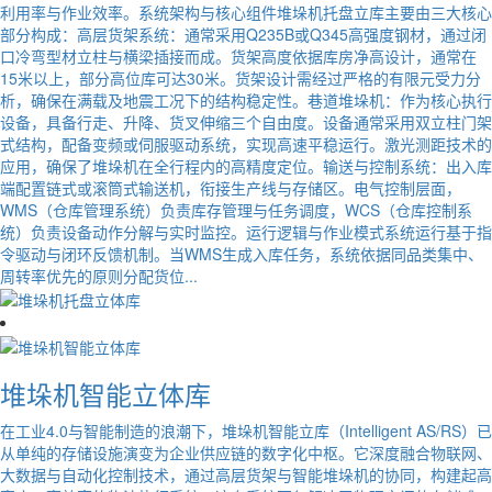
利用率与作业效率。系统架构与核心组件堆垛机托盘立库主要由三大核心
部分构成：高层货架系统：通常采用Q235B或Q345高强度钢材，通过闭
口冷弯型材立柱与横梁插接而成。货架高度依据库房净高设计，通常在
15米以上，部分高位库可达30米。货架设计需经过严格的有限元受力分
析，确保在满载及地震工况下的结构稳定性。巷道堆垛机：作为核心执行
设备，具备行走、升降、货叉伸缩三个自由度。设备通常采用双立柱门架
式结构，配备变频或伺服驱动系统，实现高速平稳运行。激光测距技术的
应用，确保了堆垛机在全行程内的高精度定位。输送与控制系统：出入库
端配置链式或滚筒式输送机，衔接生产线与存储区。电气控制层面，
WMS（仓库管理系统）负责库存管理与任务调度，WCS（仓库控制系
统）负责设备动作分解与实时监控。运行逻辑与作业模式系统运行基于指
令驱动与闭环反馈机制。当WMS生成入库任务，系统依据同品类集中、
周转率优先的原则分配货位...
堆垛机智能立体库
在工业4.0与智能制造的浪潮下，堆垛机智能立库（Intelligent AS/RS）已
从单纯的存储设施演变为企业供应链的数字化中枢。它深度融合物联网、
大数据与自动化控制技术，通过高层货架与智能堆垛机的协同，构建起高