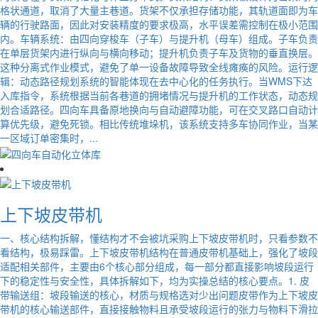
格状通道，取消了大量主巷道。货架不仅承担存储功能，其轨道面即为车
辆的行驶路面，因此对安装精度的要求极高，水平误差需控制在极小范围
内。车辆系统：由四向穿梭车（子车）与提升机（母车）组成。子车负责
在单层货架内进行纵向与横向移动；提升机负责子车及货物的垂直换层。
这种分离式作业模式，避免了单一设备故障导致全线瘫痪的风险。运行逻
辑：动态路径规划系统的智能体现在去中心化的任务执行。当WMS下达
入库指令，系统根据当前各巷道的拥堵情况与提升机的工作状态，动态规
划合适路径。四向车具备原地换向与自动避障功能，可在交叉路口自动计
算优先级，避免死锁。相比传统堆垛机，该系统支持多车协同作业，当某
一区域订单密集时，...
上下坡皮带机
一、核心结构拆解，懂结构才不会被坑采购上下坡皮带机时，只看参数不
看结构，极易踩雷。上下坡皮带机结构在普通皮带机基础上，强化了坡段
适配相关部件，主要由6个核心部分组成，每一部分都直接影响坡段运行
下的稳定性与安全性，具体拆解如下，均为实操总结的核心要点。1. 皮
带输送组：坡段输送的核心，材质与规格选对少出问题皮带作为上下坡皮
带机的核心输送部件，直接接触物料且承受坡段运行的张力与物料下滑拉