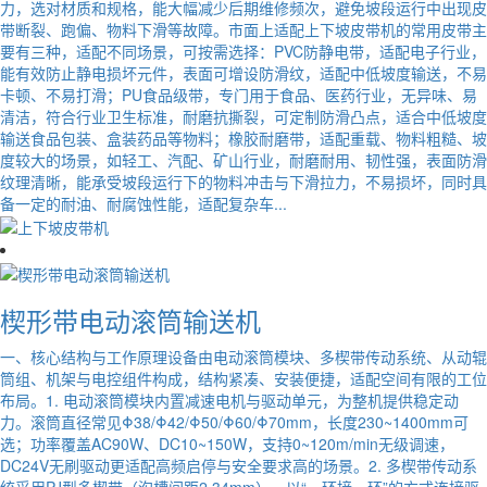
力，选对材质和规格，能大幅减少后期维修频次，避免坡段运行中出现皮
带断裂、跑偏、物料下滑等故障。市面上适配上下坡皮带机的常用皮带主
要有三种，适配不同场景，可按需选择：PVC防静电带，适配电子行业，
能有效防止静电损坏元件，表面可增设防滑纹，适配中低坡度输送，不易
卡顿、不易打滑；PU食品级带，专门用于食品、医药行业，无异味、易
清洁，符合行业卫生标准，耐磨抗撕裂，可定制防滑凸点，适合中低坡度
输送食品包装、盒装药品等物料；橡胶耐磨带，适配重载、物料粗糙、坡
度较大的场景，如轻工、汽配、矿山行业，耐磨耐用、韧性强，表面防滑
纹理清晰，能承受坡段运行下的物料冲击与下滑拉力，不易损坏，同时具
备一定的耐油、耐腐蚀性能，适配复杂车...
楔形带电动滚筒输送机
一、核心结构与工作原理设备由电动滚筒模块、多楔带传动系统、从动辊
筒组、机架与电控组件构成，结构紧凑、安装便捷，适配空间有限的工位
布局。1. 电动滚筒模块内置减速电机与驱动单元，为整机提供稳定动
力。滚筒直径常见Φ38/Φ42/Φ50/Φ60/Φ70mm，长度230~1400mm可
选；功率覆盖AC90W、DC10~150W，支持0~120m/min无级调速，
DC24V无刷驱动更适配高频启停与安全要求高的场景。2. 多楔带传动系
统采用PJ型多楔带（沟槽间距2.34mm），以“一环接一环”的方式连接驱