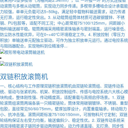
动滚筒与多根从动辊筒，实现动力同步传递。多楔带多槽啮合设计承载能
力较强，单单元负载可达5~50kg，满足轻中载物料输送需求，动力传递
无打滑，运行稳定性突出。3. 从动辊筒组筒体材质可选碳钢镀锌、不锈
钢、PU包胶等，适配不同工况；中心距常规75/100/125mm，间距越小
物料输送越平稳。辊筒两端采用精密滚珠轴承与密封端盖，运行噪音低、
防尘防水性能优异，可在0~+40℃环境稳定工作。4. 积放控制（零压力
积放）单输送单元配独立驱动，可作为独立积放单元运行。通过电控系统
与阻挡器配合，实现物料到位精准停...
双链积放滚筒机
一、核心结构与工作原理双链积放滚筒机由双链轮滚筒组、双链传动系
统、驱动与张紧机构、机架、积放控制组件、传感与电控系统六大核心模
块构成，整体刚性强、传动精度高，适配重载与高频启停场景。1. 双链
轮滚筒组滚筒两端各装一只精密链轮，筒体常用碳钢镀锌、不锈钢、重型
包胶，直径常见50/60/75mm，壁厚加厚设计，内置重载轴承，转动阻力
小、抗冲击强。滚筒间距标准75/100/150mm，可按物料尺寸定制；双链
轮结构保证左右受力均衡，输送偏斜少、稳定性优。2. 双链传动系统采
用双排精密滚子链同步驱动两侧链轮，动力传递直接、无打滑、同步性