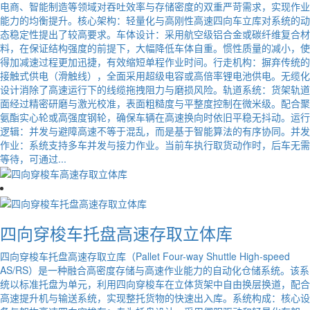
电商、智能制造等领域对吞吐效率与存储密度的双重严苛需求，实现作业
能力的均衡提升。核心架构：轻量化与高刚性高速四向车立库对系统的动
态稳定性提出了较高要求。车体设计：采用航空级铝合金或碳纤维复合材
料，在保证结构强度的前提下，大幅降低车体自重。惯性质量的减小，使
得加减速过程更加迅捷，有效缩短单程作业时间。行走机构：摒弃传统的
接触式供电（滑触线），全面采用超级电容或高倍率锂电池供电。无缆化
设计消除了高速运行下的线缆拖拽阻力与磨损风险。轨道系统：货架轨道
面经过精密研磨与激光校准，表面粗糙度与平整度控制在微米级。配合聚
氨酯实心轮或高强度钢轮，确保车辆在高速换向时依旧平稳无抖动。运行
逻辑：并发与避障高速不等于混乱，而是基于智能算法的有序协同。并发
作业：系统支持多车并发与接力作业。当前车执行取货动作时，后车无需
等待，可通过...
四向穿梭车托盘高速存取立体库
四向穿梭车托盘高速存取立库（Pallet Four-way Shuttle High-speed
AS/RS）是一种融合高密度存储与高速作业能力的自动化仓储系统。该系
统以标准托盘为单元，利用四向穿梭车在立体货架中自由换层换道，配合
高速提升机与输送系统，实现整托货物的快速出入库。系统构成：核心设